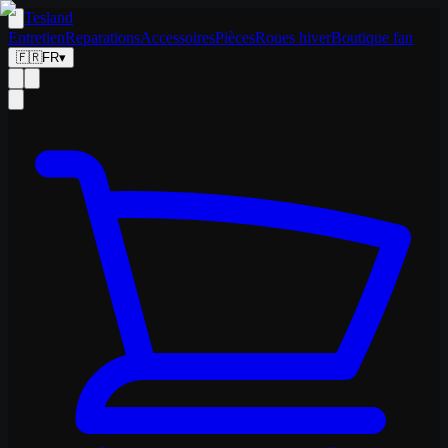
Tesland
Entretien
Reparations
Accessoires
Pièces
Roues hiver
Boutique fan
🇫🇷
FR
▾