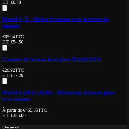
HT
: €
0.78
Model S, X - Sirène d'alarme avec batterie de
secours
€
65.94
TTC
HT
: €
54.50
Capteur de niveau lave-glace Model 3/S/Y
€
20.92
TTC
HT
: €
17.29
Model S (2012-2020) - Mécanisme d'essuie-glace
avec moteur
À partir de
€
465.85
TTC
HT
: €
385.00
Infos société