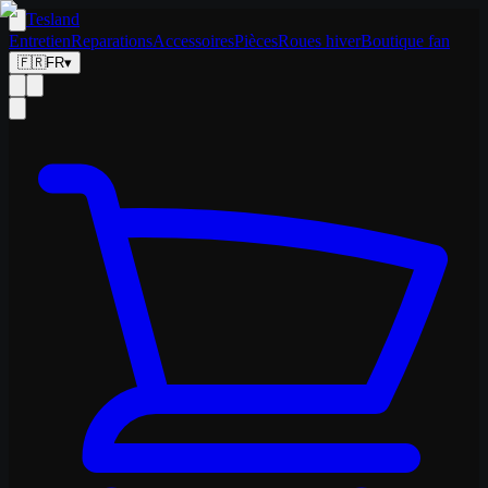
Tesland
Entretien
Reparations
Accessoires
Pièces
Roues hiver
Boutique fan
🇫🇷
FR
▾