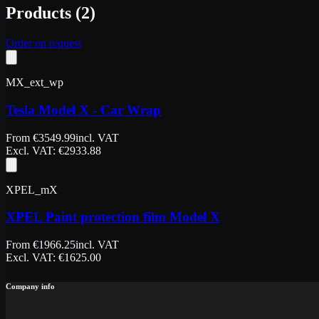
Products
(
2
)
Order on request
MX_ext_wp
Tesla Model X - Car Wrap
From
€
3549.99
incl. VAT
Excl. VAT
: €
2933.88
XPEL_mX
XPEL Paint protection film Model X
From
€
1966.25
incl. VAT
Excl. VAT
: €
1625.00
Company info