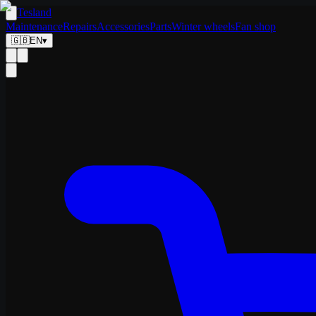
Tesland
Maintenance
Repairs
Accessories
Parts
Winter wheels
Fan shop
🇬🇧
EN
▾