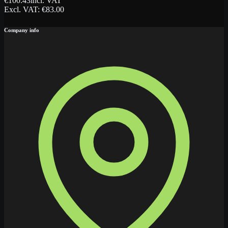
€
100.43
incl. VAT
Excl. VAT
: €
83.00
Company info