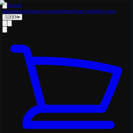
Tesland
Maintenance
Repairs
Accessories
Parts
Winter wheels
Fan shop
🇬🇧
EN
▾