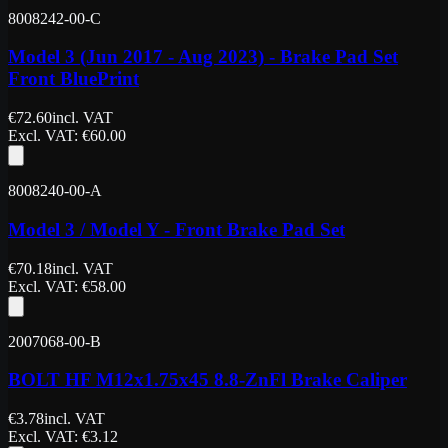
8008242-00-C
Model 3 (Jun 2017 - Aug 2023) - Brake Pad Set
Front BluePrint
€
72.60
incl. VAT
Excl. VAT
: €
60.00
8008240-00-A
Model 3 / Model Y - Front Brake Pad Set
€
70.18
incl. VAT
Excl. VAT
: €
58.00
2007068-00-B
BOLT HF M12x1.75x45 8.8-ZnFl Brake Caliper
€
3.78
incl. VAT
Excl. VAT
: €
3.12