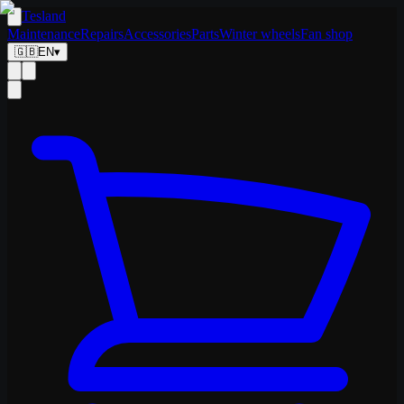
Tesland
Maintenance
Repairs
Accessories
Parts
Winter wheels
Fan shop
🇬🇧
EN
▾