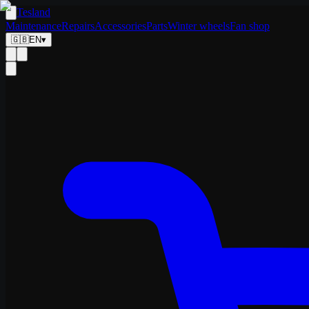
Tesland
Maintenance
Repairs
Accessories
Parts
Winter wheels
Fan shop
🇬🇧
EN
▾