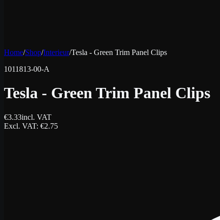
Home
/
Shop
/
Interieur
/
Tesla - Green Trim Panel Clips
1011813-00-A
Tesla - Green Trim Panel Clips
€
3.33
incl. VAT
Excl. VAT
: €
2.75