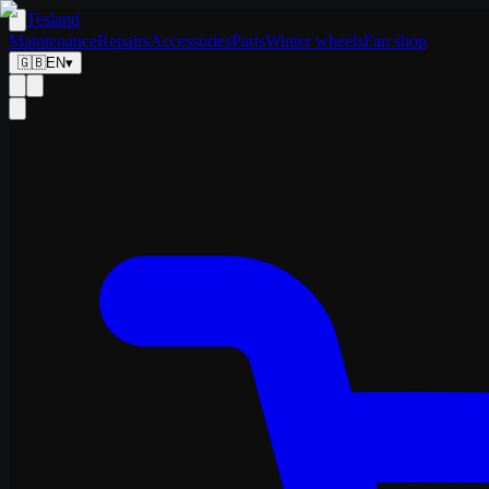
Tesland
Maintenance
Repairs
Accessories
Parts
Winter wheels
Fan shop
🇬🇧
EN
▾