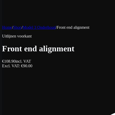
Home
/
Shop
/
Model 3 Onderhoud
/
Front end alignment
Uitlijnen voorkant
Front end alignment
€
108.90
incl. VAT
Excl. VAT
: €
90.00