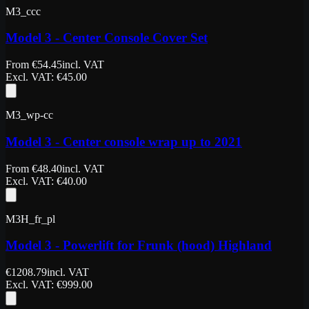
M3_ccc
Model 3 - Center Console Cover Set
From
€
54.45
incl. VAT
Excl. VAT
: €
45.00
M3_wp-cc
Model 3 - Center console wrap up to 2021
From
€
48.40
incl. VAT
Excl. VAT
: €
40.00
M3H_fr_pl
Model 3 - Powerlift for Frunk (hood) Highland
€
1208.79
incl. VAT
Excl. VAT
: €
999.00