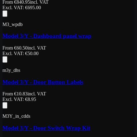
From
€
840.95
incl. VAT
Excl. VAT
: €
695.00
M3_wpdb
Model 3/Y - Dashboard panel wrap
From
€
60.50
incl. VAT
Excl. VAT
: €
50.00
m3y_dhs
Model 3/Y - Door Button Labels
From
€
10.83
incl. VAT
Excl. VAT
: €
8.95
M3Y_in_cdds
Model 3/Y - Door Switch Wrap Kit