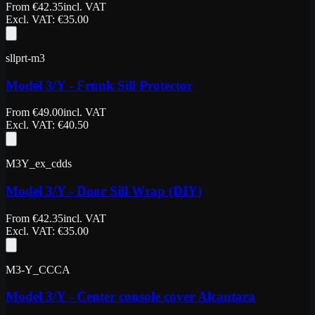
From
€
42.35
incl. VAT
Excl. VAT
: €
35.00
sllprt-m3
Model 3/Y - Frunk Sill Protector
From
€
49.00
incl. VAT
Excl. VAT
: €
40.50
M3Y_ex_cdds
Model 3/Y - Door Sill Wrap (DIY)
From
€
42.35
incl. VAT
Excl. VAT
: €
35.00
M3-Y_CCCA
Model 3/Y - Center console cover Alcantara