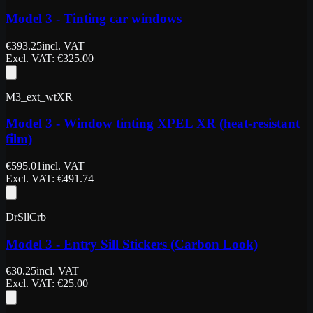
Model 3 - Tinting car windows
€
393.25
incl. VAT
Excl. VAT
: €
325.00
M3_ext_wtXR
Model 3 - Window tinting XPEL XR (heat-resistant
film)
€
595.01
incl. VAT
Excl. VAT
: €
491.74
DrSllCrb
Model 3 - Entry Sill Stickers (Carbon Look)
€
30.25
incl. VAT
Excl. VAT
: €
25.00