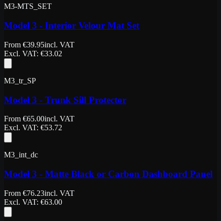
M3-MTS_SET
Model 3 - Interior Velour Mat Set
From
€
39.95
incl. VAT
Excl. VAT
: €
33.02
M3_tr_SP
Model 3 - Trunk Sill Protector
From
€
65.00
incl. VAT
Excl. VAT
: €
53.72
M3_int_dc
Model 3 - Matte Black or Carbon Dashboard Panel
From
€
76.23
incl. VAT
Excl. VAT
: €
63.00