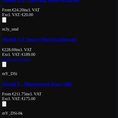
From
€
24.20
incl. VAT
Excl. VAT
: €
20.00
m3y_smd
Model 3/Y Smart Mini Dashboard
€
228.69
incl. VAT
Excl. VAT
: €
189.00
Order on request
mY_DSi
Model Y - Illuminated Door Sills
From
€
211.75
incl. VAT
Excl. VAT
: €
175.00
mY_DSi-bk