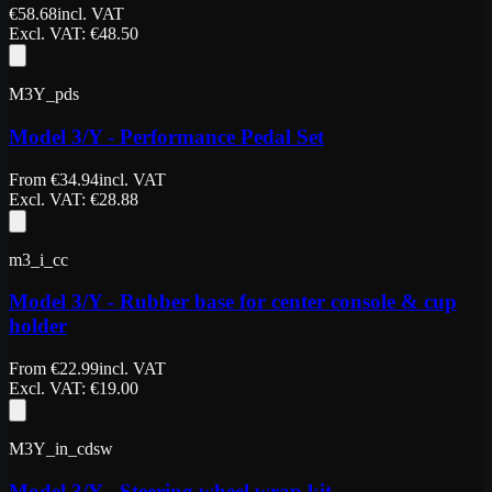
€
58.68
incl. VAT
Excl. VAT
: €
48.50
M3Y_pds
Model 3/Y - Performance Pedal Set
From
€
34.94
incl. VAT
Excl. VAT
: €
28.88
m3_i_cc
Model 3/Y - Rubber base for center console & cup
holder
From
€
22.99
incl. VAT
Excl. VAT
: €
19.00
M3Y_in_cdsw
Model 3/Y - Steering wheel wrap kit