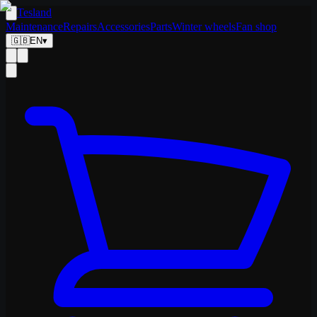
Tesland
Maintenance
Repairs
Accessories
Parts
Winter wheels
Fan shop
🇬🇧
EN
▾