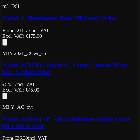
m3_DSi
Model 3 - Illuminated Door Sill Entry Strips
From
€
211.75
incl. VAT
Excl. VAT
: €
175.00
M3Y-2021_CCwr_cb
Model 3 (2021) / Model Y - Center Console Wrap
Kit - Carbon Fiber
€
54.45
incl. VAT
Excl. VAT
: €
45.00
M3-Y_AC_cvr
Model 3 (2021) / Y - Air Conditioner Outlet Cover
for USB-A Ports
From
€
36.30
incl. VAT