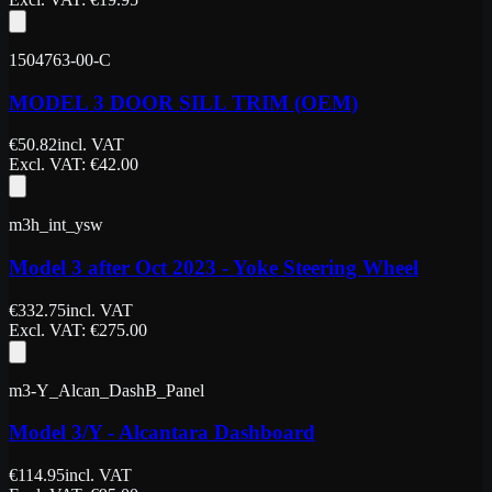
1504763-00-C
MODEL 3 DOOR SILL TRIM (OEM)
€
50.82
incl. VAT
Excl. VAT
: €
42.00
m3h_int_ysw
Model 3 after Oct 2023 - Yoke Steering Wheel
€
332.75
incl. VAT
Excl. VAT
: €
275.00
m3-Y_Alcan_DashB_Panel
Model 3/Y - Alcantara Dashboard
€
114.95
incl. VAT