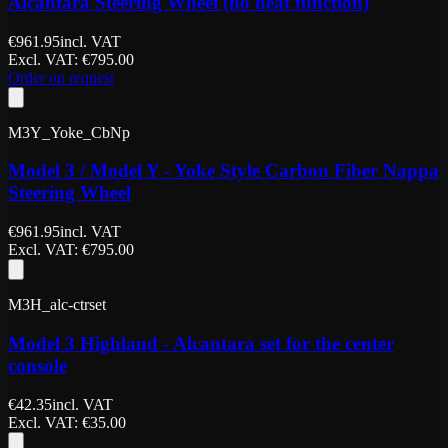
Alcantara Steering Wheel (no heat function)
€
961.95
incl. VAT
Excl. VAT
: €
795.00
Order on request
M3Y_Yoke_CbNp
Model 3 / Model Y - Yoke Style Carbon Fiber Nappa
Steering Wheel
€
961.95
incl. VAT
Excl. VAT
: €
795.00
M3H_alc-ctrset
Model 3 Highland - Alcantara set for the center
console
€
42.35
incl. VAT
Excl. VAT
: €
35.00