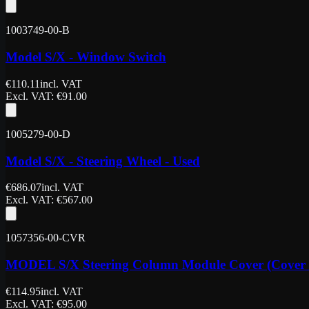
1003749-00-B
Model S/X - Window Switch
€
110.11
incl. VAT
Excl. VAT
: €
91.00
1005279-00-D
Model S/X - Steering Wheel - Used
€
686.07
incl. VAT
Excl. VAT
: €
567.00
1057356-00-CVR
MODEL S/X Steering Column Module Cover (Cover 
€
114.95
incl. VAT
Excl. VAT
: €
95.00