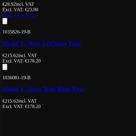
€
28.92
incl. VAT
Excl. VAT
: €
23.90
Order on request
1035826-19-B
Model X - Rear Left Door Trim
€
215.62
incl. VAT
Excl. VAT
: €
178.20
1036081-19-B
Model X - Door Trim Right Rear
€
215.62
incl. VAT
Excl. VAT
: €
178.20