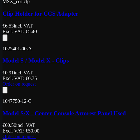
MSX_ccs-clp
Clip Holder for CCS Adapter
€
6.53
incl. VAT
Excl. VAT
: €
5.40
1025401-00-A
Model S / Model X - Clips
€
0.91
incl. VAT
Excl. VAT
: €
0.75
Order on request
1047750-12-C
Model S/X - Center Console Armrest Panel Used
€
60.50
incl. VAT
Excl. VAT
: €
50.00
Order on request