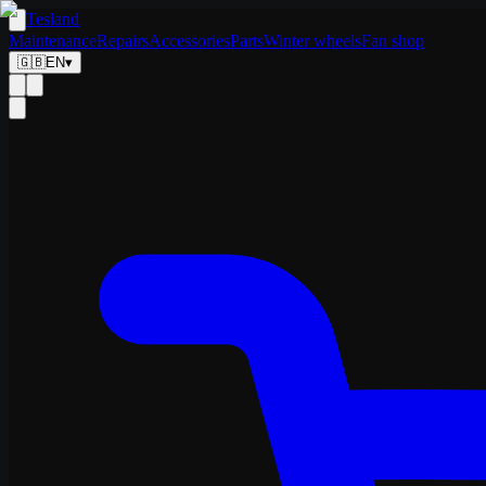
Tesland
Maintenance
Repairs
Accessories
Parts
Winter wheels
Fan shop
🇬🇧
EN
▾