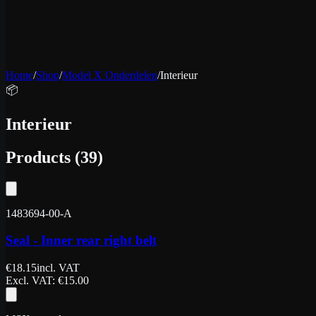
Home
/
Shop
/
Model X Onderdelen
/
Interieur
📦
Interieur
Products
(
39
)
1483694-00-A
Seal - Inner rear right belt
€
18.15
incl. VAT
Excl. VAT
: €
15.00