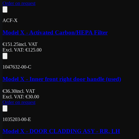
Order on request
ACF-X
Model X - Activated Carbon/HEPA Filter
€
151.25
incl. VAT
Excl. VAT
: €
125.00
1047632-00-C
Model X - Inner front right door handle (used)
€
36.30
incl. VAT
Excl. VAT
: €
30.00
Order on request
1035203-00-E
Model X - DOOR CLADDING ASY - RR, LH