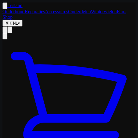
Tesland
Onderhoud
Reparaties
Accessoires
Onderdelen
Winterwielen
Fan-
Shop
🇳🇱
NL
▾