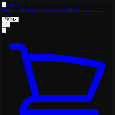
Tesland
Onderhoud
Reparaties
Accessoires
Onderdelen
Winterwielen
Fan-
Shop
🇳🇱
NL
▾