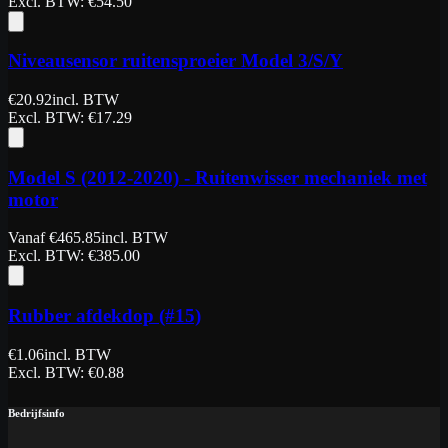
Excl. BTW
: €
54.50
Niveausensor ruitensproeier Model 3/S/Y
€
20.92
incl. BTW
Excl. BTW
: €
17.29
Model S (2012-2020) - Ruitenwisser mechaniek met
motor
Vanaf
€
465.85
incl. BTW
Excl. BTW
: €
385.00
Rubber afdekdop (#15)
€
1.06
incl. BTW
Excl. BTW
: €
0.88
Bedrijfsinfo