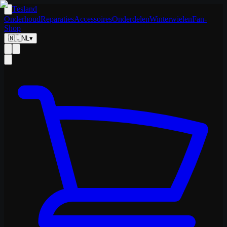
Tesland
Onderhoud
Reparaties
Accessoires
Onderdelen
Winterwielen
Fan-
Shop
🇳🇱
NL
▾