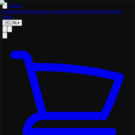
Tesland
Onderhoud
Reparaties
Accessoires
Onderdelen
Winterwielen
Fan-
Shop
🇳🇱
NL
▾