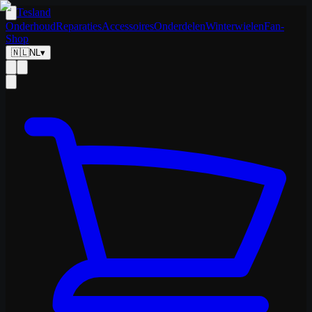
Tesland
Onderhoud
Reparaties
Accessoires
Onderdelen
Winterwielen
Fan-
Shop
🇳🇱
NL
▾