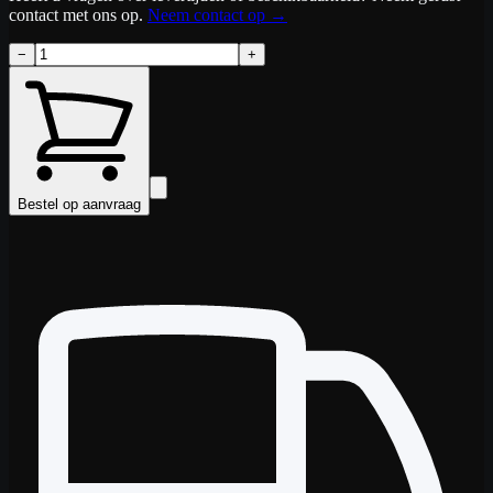
contact met ons op.
Neem contact op
→
−
+
Bestel op aanvraag