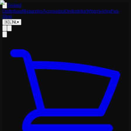
Tesland
Onderhoud
Reparaties
Accessoires
Onderdelen
Winterwielen
Fan-
Shop
🇳🇱
NL
▾