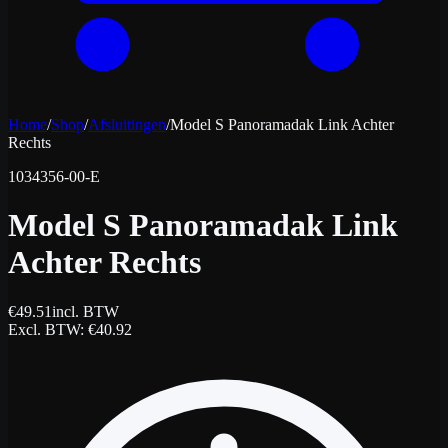
Home
/
Shop
/
Afsluitingen
/
Model S Panoramadak Link Achter
Rechts
1034356-00-E
Model S Panoramadak Link
Achter Rechts
€
49.51
incl. BTW
Excl. BTW
: €
40.92