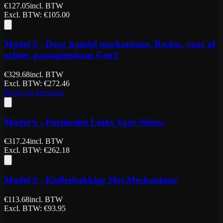
€
127.05
incl. BTW
Excl. BTW
: €
105.00
Model S - Door handel mechanisme, Rechts, voor of
achter, passagierskant Gen3
€
329.68
incl. BTW
Excl. BTW
: €
272.46
Bestel op aanvraag
Model S - Portierslot Links Voor Nieuw
€
317.24
incl. BTW
Excl. BTW
: €
262.18
Model S - Kofferbakklep Slot Mechanisme
€
113.68
incl. BTW
Excl. BTW
: €
93.95