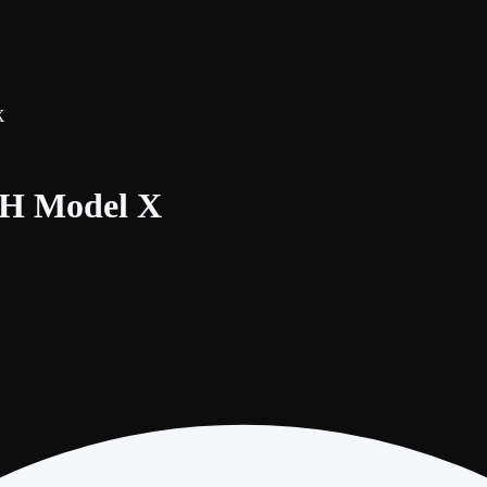
X
H Model X