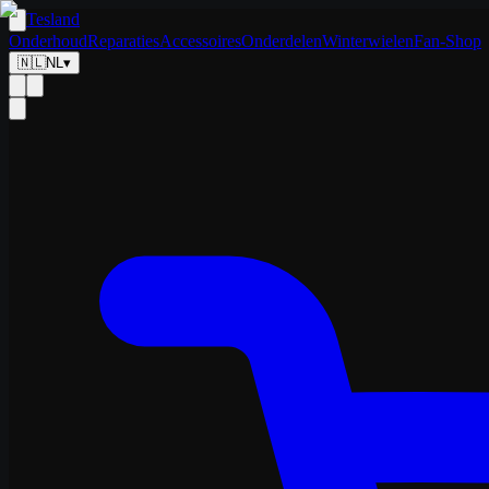
Tesland
Onderhoud
Reparaties
Accessoires
Onderdelen
Winterwielen
Fan-Shop
🇳🇱
NL
▾