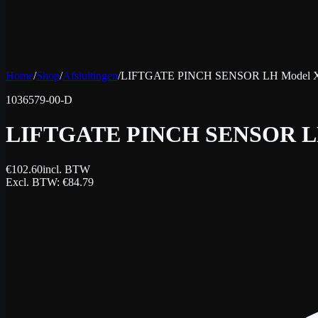
Home
/
Shop
/
Afsluitingen
/
LIFTGATE PINCH SENSOR LH Model 
1036579-00-D
LIFTGATE PINCH SENSOR L
€
102.60
incl. BTW
Excl. BTW
: €
84.79