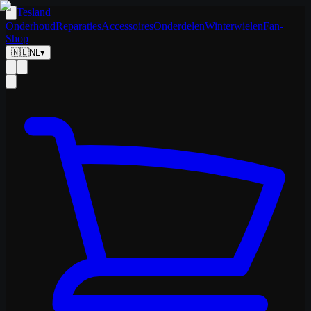
Tesland
Onderhoud
Reparaties
Accessoires
Onderdelen
Winterwielen
Fan-
Shop
🇳🇱
NL
▾