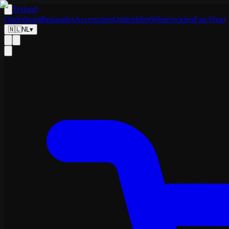
Tesland
Onderhoud
Reparaties
Accessoires
Onderdelen
Winterwielen
Fan-Shop
🇳🇱
NL
▾