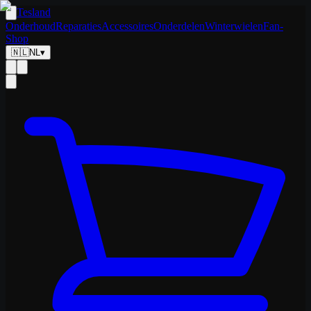
Tesland
Onderhoud
Reparaties
Accessoires
Onderdelen
Winterwielen
Fan-
Shop
🇳🇱
NL
▾