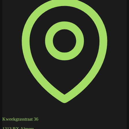
Kweekgrasstraat 36
1313 BX Almere