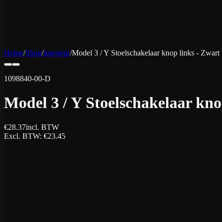
Home
/
Shop
/
Interieur
/
Model 3 / Y Stoelschakelaar knop links - Zwart
1098840-00-D
Model 3 / Y Stoelschakelaar kno
€
28.37
incl. BTW
Excl. BTW
: €
23.45