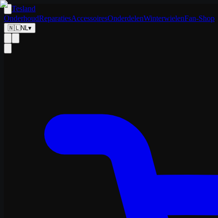
Tesland
Onderhoud
Reparaties
Accessoires
Onderdelen
Winterwielen
Fan-Shop
🇳🇱
NL
▾