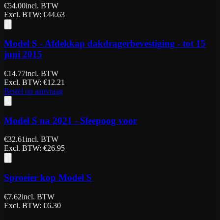
€
54.00
incl. BTW
Excl. BTW
: €
44.63
Model S - Afdekkap dakdragerbevestiging - tot 15
juni 2015
€
14.77
incl. BTW
Excl. BTW
: €
12.21
Bestel op aanvraag
Model S na 2021 - Sleepoog voor
€
32.61
incl. BTW
Excl. BTW
: €
26.95
Sproeier kop Model S
€
7.62
incl. BTW
Excl. BTW
: €
6.30