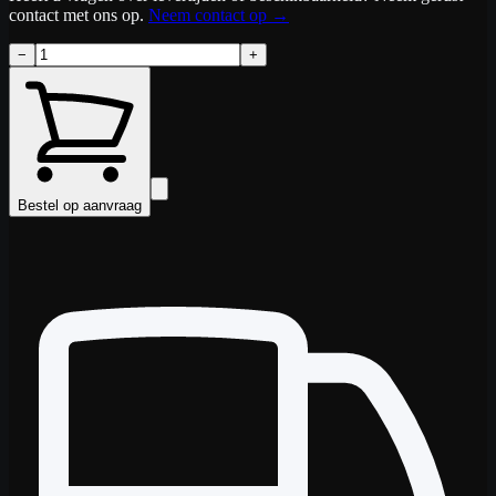
contact met ons op.
Neem contact op
→
−
+
Bestel op aanvraag