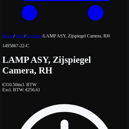
Home
/
Shop
/
Exterieur
/
LAMP ASY, Zijspiegel Camera, RH
1495867-22-C
LAMP ASY, Zijspiegel
Camera, RH
€
310.50
incl. BTW
Excl. BTW
: €
256.61