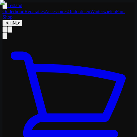
Tesland
Onderhoud
Reparaties
Accessoires
Onderdelen
Winterwielen
Fan-
Shop
🇳🇱
NL
▾