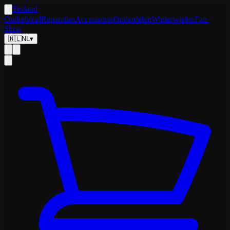
Tesland
Onderhoud
Reparaties
Accessoires
Onderdelen
Winterwielen
Fan-
Shop
🇳🇱
NL
▾