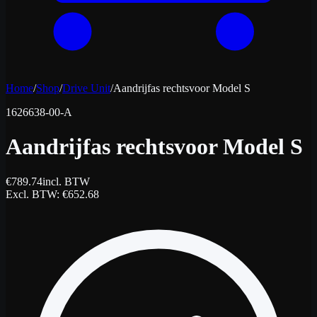
Home
/
Shop
/
Drive Unit
/
Aandrijfas rechtsvoor Model S
1626638-00-A
Aandrijfas rechtsvoor Model S
€
789.74
incl. BTW
Excl. BTW
: €
652.68