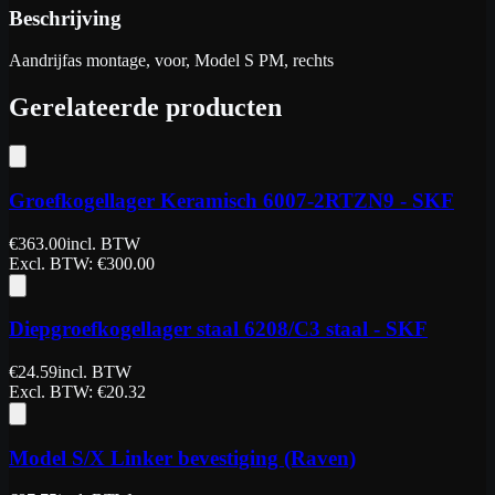
Beschrijving
Aandrijfas montage, voor, Model S PM, rechts
Gerelateerde producten
Groefkogellager Keramisch 6007-2RTZN9 - SKF
€
363.00
incl. BTW
Excl. BTW
: €
300.00
Diepgroefkogellager staal 6208/C3 staal - SKF
€
24.59
incl. BTW
Excl. BTW
: €
20.32
Model S/X Linker bevestiging (Raven)