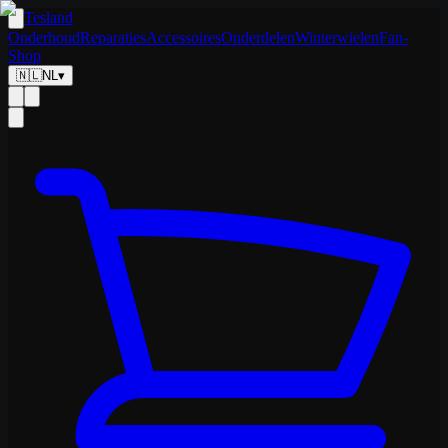
Tesland
Onderhoud
Reparaties
Accessoires
Onderdelen
Winterwielen
Fan-
Shop
🇳🇱
NL
▾