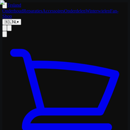
Tesland
Onderhoud
Reparaties
Accessoires
Onderdelen
Winterwielen
Fan-
Shop
🇳🇱
NL
▾