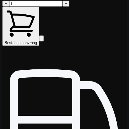
−
+
Bestel op aanvraag