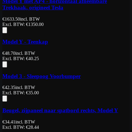
Model Y met AP4 - horizontaal afneembare
Trekhaak, origineel Tesla
€
1633.50
incl. BTW
Excl. BTW
: €
1350.00
Model Y - Teenkap
€
48.70
incl. BTW
Excl. BTW
: €
40.25
Model 3 - Sleepoog Voorbumper
€
42.35
incl. BTW
Excl. BTW
: €
35.00
Beugel, zijpaneel naar spatbord rechts, Model Y
€
34.41
incl. BTW
Excl. BTW
: €
28.44