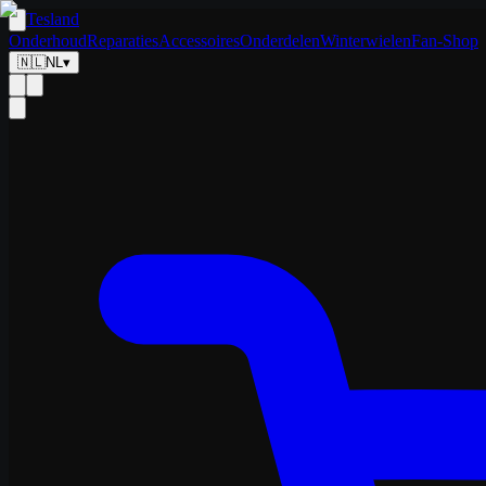
Tesland
Onderhoud
Reparaties
Accessoires
Onderdelen
Winterwielen
Fan-Shop
🇳🇱
NL
▾