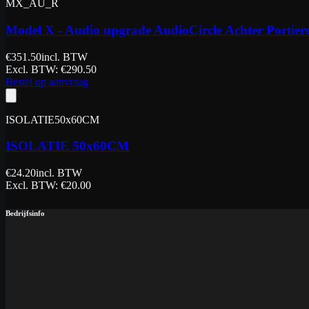
MX_AU_R
Model X - Audio upgrade AudioCircle Achter Portier
€
351.50
incl. BTW
Excl. BTW
: €
290.50
Bestel op aanvraag
ISOLATIE50x60CM
ISOLATIE 50x60CM
€
24.20
incl. BTW
Excl. BTW
: €
20.00
Bedrijfsinfo