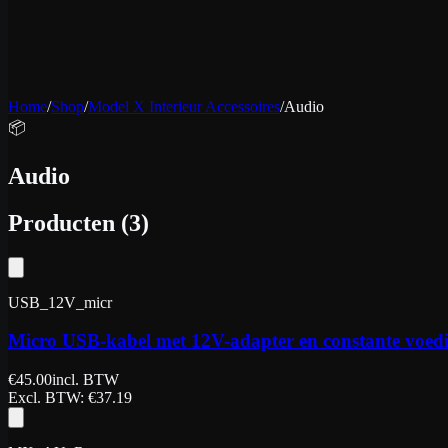
Home
/
Shop
/
Model X Interieur Accessoires
/
Audio
📦
Audio
Producten
(
3
)
USB_12V_micr
Micro USB-kabel met 12V-adapter en constante voed
€
45.00
incl. BTW
Excl. BTW
: €
37.19