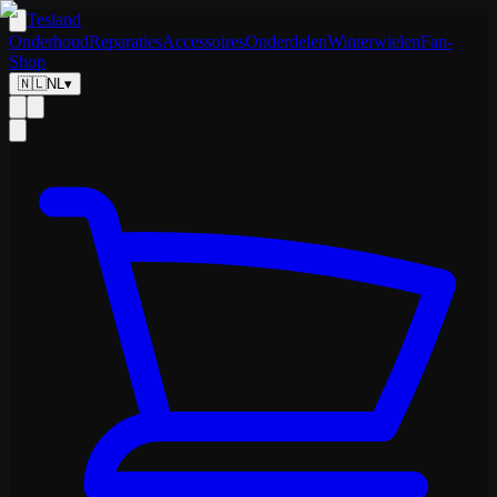
Tesland
Onderhoud
Reparaties
Accessoires
Onderdelen
Winterwielen
Fan-
Shop
🇳🇱
NL
▾