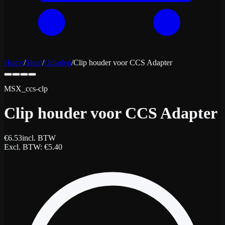
Home
/
Shop
/
Opladen
/
Clip houder voor CCS Adapter
MSX_ccs-clp
Clip houder voor CCS Adapter
€
6.53
incl. BTW
Excl. BTW
: €
5.40