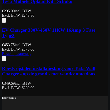
Tesla Mobiele Oplaad Kit - Schuko
€
295.00
incl. BTW
Excl. BTW
: €
243.80
EV Charger 380V-450V 11KW 16Amp 3 Fase
Type2
€
453.75
incl. BTW
Excl. BTW
: €
375.00
Bestel op aanvraag
Roestvrijstalen installatiestang voor Tesla Wall
Charger - op de grond - met wandcontactdoos
€
349.69
incl. BTW
Excl. BTW
: €
289.00
Bedrijfsinfo