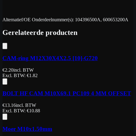
Alternatief/OE Onderdeelnummer(s): 104396500A, 600653200A
Gerelateerde producten
CAM-ring M12X30X4X2.5 [10]-G720
€
2.20
incl. BTW
Excl. BTW
: €
1.82
BOLT HF CAM M10X69.1 PC109 4 MM OFFSET
€
13.16
incl. BTW
Excl. BTW
: €
10.88
Moer M10x1.50mm