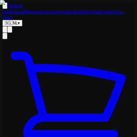
Tesland
Onderhoud
Reparaties
Accessoires
Onderdelen
Winterwielen
Fan-
Shop
🇳🇱
NL
▾