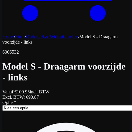
Home
/
Shop
/
Onderstel & Wielophanging
/
Model S - Draagarm
voorzijde - links
6006532
Model S - Draagarm voorzijde
- links
Vanaf
€
109.95
incl. BTW
Excl. BTW
: €
90.87
Optie
*