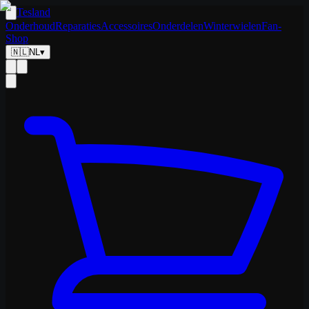
Tesland
Onderhoud
Reparaties
Accessoires
Onderdelen
Winterwielen
Fan-
Shop
🇳🇱
NL
▾