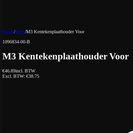
Home
/
Shop
/
M3 Kentekenplaathouder Voor
1096834-00-B
M3 Kentekenplaathouder Voor
€
46.89
incl. BTW
Excl. BTW
: €
38.75