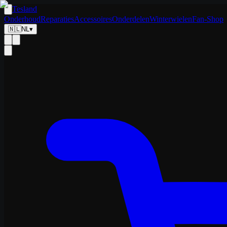
Tesland
Onderhoud
Reparaties
Accessoires
Onderdelen
Winterwielen
Fan-Shop
🇳🇱
NL
▾