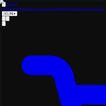
Tesland
Onderhoud
Reparaties
Accessoires
Onderdelen
Winterwielen
Fan-Shop
🇳🇱
NL
▾