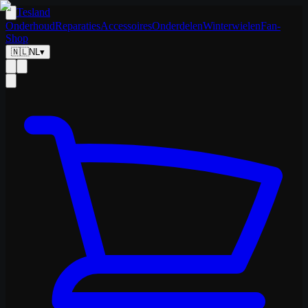
Tesland
Onderhoud
Reparaties
Accessoires
Onderdelen
Winterwielen
Fan-
Shop
🇳🇱
NL
▾