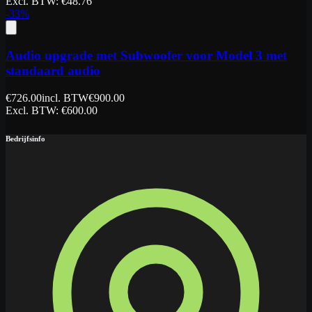
Excl. BTW
: €
48.76
-
33
%
Audio upgrade met Subwoofer voor Model 3 met
standaard audio
€
726.00
incl. BTW
€
900.00
Excl. BTW
: €
600.00
Bedrijfsinfo