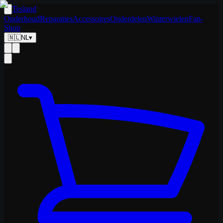
Tesland
Onderhoud
Reparaties
Accessoires
Onderdelen
Winterwielen
Fan-
Shop
🇳🇱
NL
▾