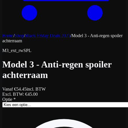
Home
/
Shop
/
Black Friday Deals 2025
/
Model 3 - Anti-regen spoiler
achterraam
M3_ext_rwSPL
Model 3 - Anti-regen spoiler
achterraam
Vanaf
€
54.45
incl. BTW
Excl. BTW
: €
45.00
Optie
*