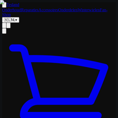
Tesland
Onderhoud
Reparaties
Accessoires
Onderdelen
Winterwielen
Fan-
Shop
🇳🇱
NL
▾