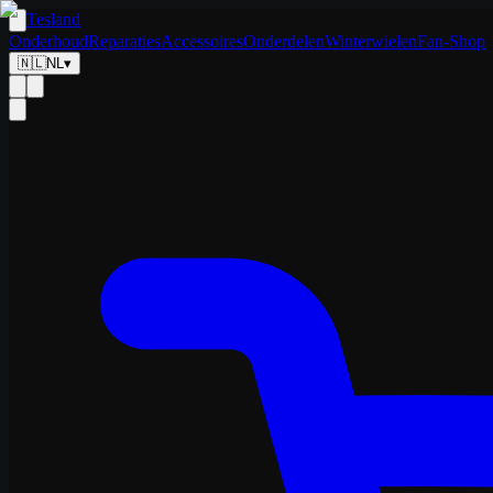
Tesland
Onderhoud
Reparaties
Accessoires
Onderdelen
Winterwielen
Fan-Shop
🇳🇱
NL
▾