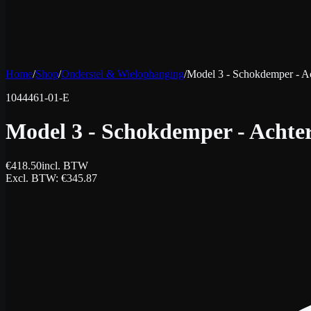
Home
/
Shop
/
Onderstel & Wielophanging
/
Model 3 - Schokdemper - Ac
1044461-01-E
Model 3 - Schokdemper - Achter
€
418.50
incl. BTW
Excl. BTW
: €
345.87