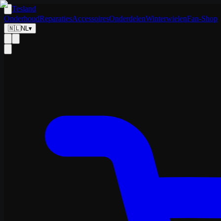
Tesland
Onderhoud
Reparaties
Accessoires
Onderdelen
Winterwielen
Fan-Shop
🇳🇱
NL
▾