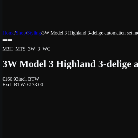
Home
/
Shop
/
Styling
/
3W Model 3 Highland 3-delige automatten set met
M3H_MTS_3W_3_WC
3W Model 3 Highland 3-delige a
€
160.93
incl. BTW
Excl. BTW
: €
133.00