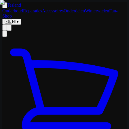
Tesland
Onderhoud
Reparaties
Accessoires
Onderdelen
Winterwielen
Fan-
Shop
🇳🇱
NL
▾