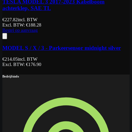
TESLA MODEL 3 2017-2023 Kabelboom
achterklep, SAE TL
€
227.82
incl. BTW
Excl. BTW
: €
188.28
Bestel op aanvraag
MODEL S / X / 3 - Parkeersensor midnight silver
€
214.05
incl. BTW
Excl. BTW
: €
176.90
Bedrijfsinfo