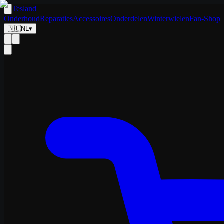
Tesland
Onderhoud
Reparaties
Accessoires
Onderdelen
Winterwielen
Fan-Shop
🇳🇱
NL
▾