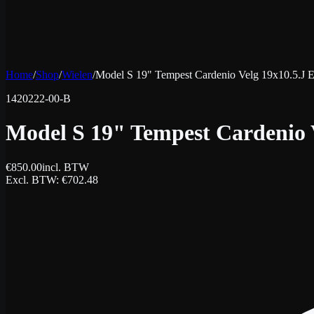
Home
/
Shop
/
Wielen
/
Model S 19" Tempest Cardenio Velg 19x10.5.J E
1420222-00-B
Model S 19" Tempest Cardenio 
€
850.00
incl. BTW
Excl. BTW
: €
702.48