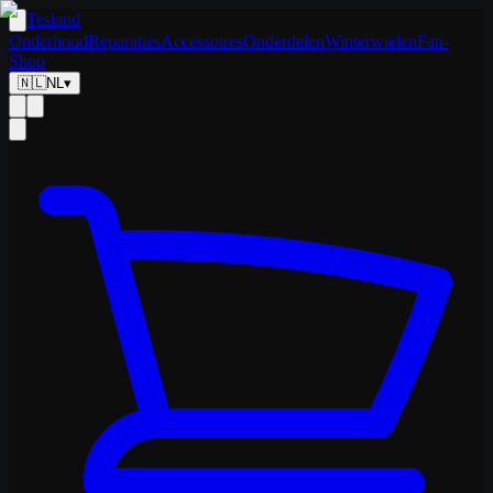
Tesland
Onderhoud
Reparaties
Accessoires
Onderdelen
Winterwielen
Fan-
Shop
🇳🇱
NL
▾