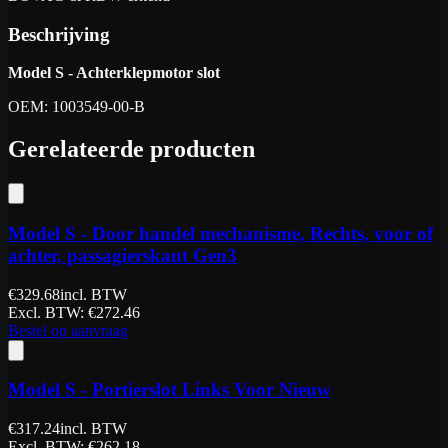
Beschrijving
Model S - Achterklepmotor slot
OEM: 1003549-00-B
Gerelateerde producten
Model S - Door handel mechanisme, Rechts, voor of
achter, passagierskant Gen3
€
329.68
incl. BTW
Excl. BTW
: €
272.46
Bestel op aanvraag
Model S - Portierslot Links Voor Nieuw
€
317.24
incl. BTW
Excl. BTW
: €
262.18