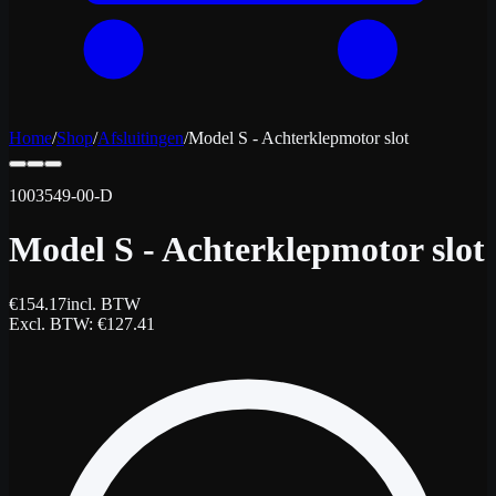
Home
/
Shop
/
Afsluitingen
/
Model S - Achterklepmotor slot
1003549-00-D
Model S - Achterklepmotor slot
€
154.17
incl. BTW
Excl. BTW
: €
127.41