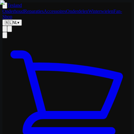
Tesland
Onderhoud
Reparaties
Accessoires
Onderdelen
Winterwielen
Fan-
Shop
🇳🇱
NL
▾