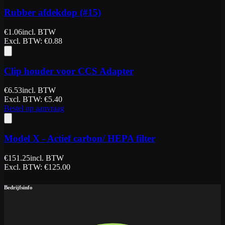
Rubber afdekdop (#15)
€
1.06
incl. BTW
Excl. BTW
: €
0.88
Clip houder voor CCS Adapter
€
6.53
incl. BTW
Excl. BTW
: €
5.40
Bestel op aanvraag
Model X - Actief carbon/ HEPA filter
€
151.25
incl. BTW
Excl. BTW
: €
125.00
Bedrijfsinfo