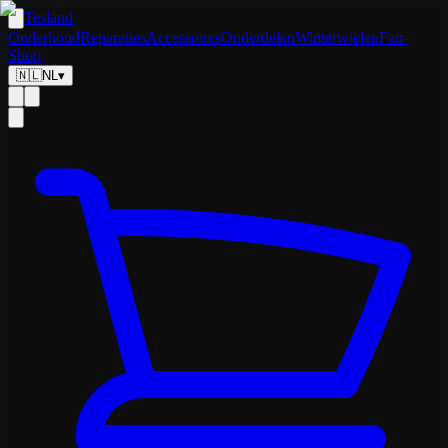
Tesland
Onderhoud
Reparaties
Accessoires
Onderdelen
Winterwielen
Fan-
Shop
🇳🇱
NL
▾