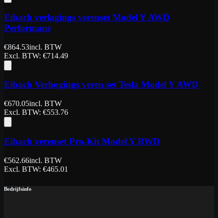
Eibach verlagings verenset Model Y AWD
Performans
€
864.53
incl. BTW
Excl. BTW
: €
714.49
Eibach Verhogings veren set Tesla Model Y AWD
€
670.05
incl. BTW
Excl. BTW
: €
553.76
Eibach verenset Pro-Kit Model Y RWD
€
562.66
incl. BTW
Excl. BTW
: €
465.01
Bedrijfsinfo