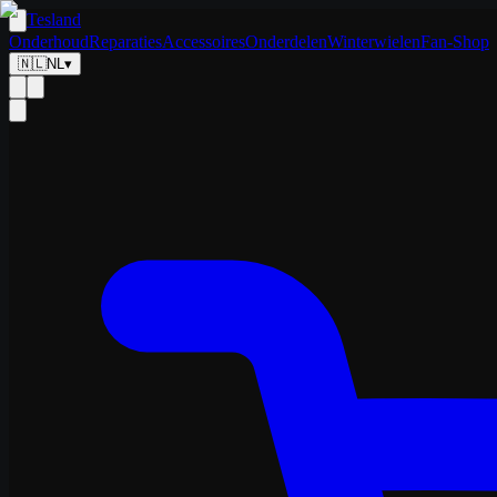
Tesland
Onderhoud
Reparaties
Accessoires
Onderdelen
Winterwielen
Fan-Shop
🇳🇱
NL
▾