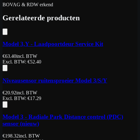
BOVAG & RDW erkend
Gerelateerde producten
Model 3,Y - Laadpoortdeur Service Kit
€
63.40
incl. BTW
Excl. BTW
: €
52.40
Niveausensor ruitensproeier Model 3/S/Y
€
20.92
incl. BTW
Excl. BTW
: €
17.29
Model 3 - Radiale Park Distance control (PDC)
sensor (nieuw)
€
198.32
incl. BTW