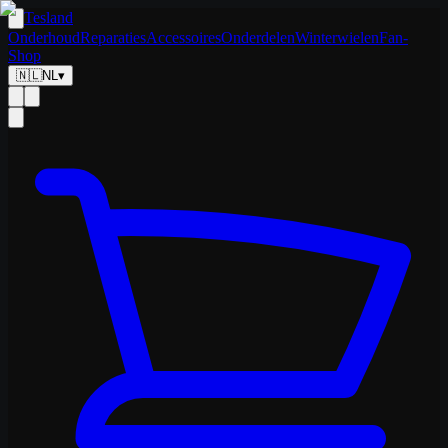
Tesland
Onderhoud
Reparaties
Accessoires
Onderdelen
Winterwielen
Fan-
Shop
🇳🇱
NL
▾