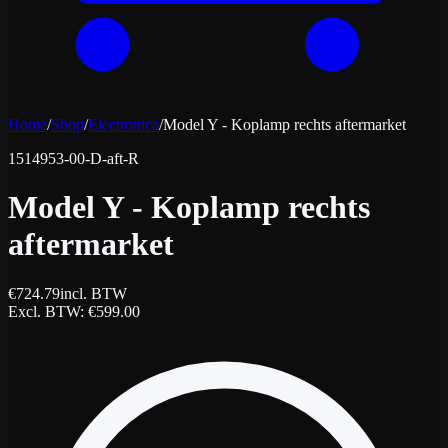
Home
/
Shop
/
Electronica
/
Model Y - Koplamp rechts aftermarket
1514953-00-D-aft-R
Model Y - Koplamp rechts
aftermarket
€
724.79
incl. BTW
Excl. BTW
: €
599.00