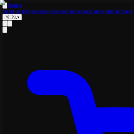
Tesland
Onderhoud
Reparaties
Accessoires
Onderdelen
Winterwielen
Fan-Shop
🇳🇱
NL
▾