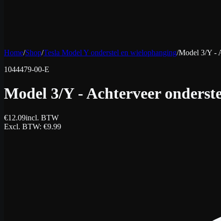
Home
/
Shop
/
Tesla Model Y onderstel en wielophanging
/
Model 3/Y - 
1044479-00-E
Model 3/Y - Achterveer onderst
€
12.09
incl. BTW
Excl. BTW
: €
9.99