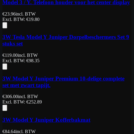
Model 3 / Y. Telefoon houder voor het center display
€
23.96
incl. BTW
Excl. BTW
: €
19.80
3W Tesla Model Y Juniper Dorpelbeschermers Set 9
stuks set
€
119.00
incl. BTW
Excl. BTW
: €
98.35
3W Model Y Juniper Premium 10-delige complete
set met zwart tapijt.
€
306.00
incl. BTW
Excl. BTW
: €
252.89
3W Model Y Juniper Kofferbakmat
€
84.64
incl. BTW