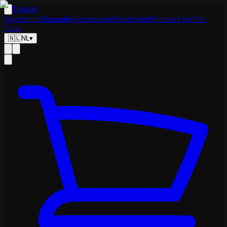
Tesland
Onderhoud
Reparaties
Accessoires
Onderdelen
Winterwielen
Fan-
Shop
🇳🇱
NL
▾