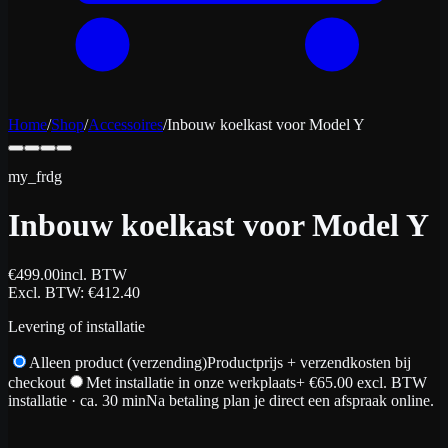
Home
/
Shop
/
Accessoires
/
Inbouw koelkast voor Model Y
my_frdg
Inbouw koelkast voor Model Y
€
499.00
incl. BTW
Excl. BTW
: €
412.40
Levering of installatie
Alleen product (verzending)
Productprijs + verzendkosten bij
checkout
Met installatie in onze werkplaats
+ €
65.00
excl. BTW
installatie
· ca. 30 min
Na betaling plan je direct een afspraak online.