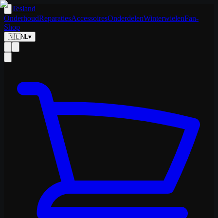
Tesland
Onderhoud
Reparaties
Accessoires
Onderdelen
Winterwielen
Fan-
Shop
🇳🇱
NL
▾