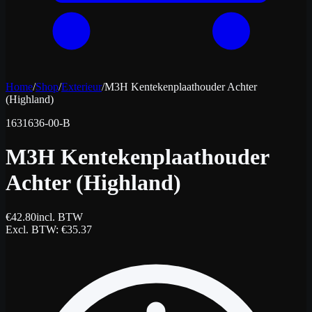
Home
/
Shop
/
Exterieur
/
M3H Kentekenplaathouder Achter
(Highland)
1631636-00-B
M3H Kentekenplaathouder
Achter (Highland)
€
42.80
incl. BTW
Excl. BTW
: €
35.37