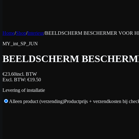
Home
/
Shop
/
Interieur
/
BEELDSCHERM BESCHERMER VOOR HET
MY_int_SP_JUN
BEELDSCHERM BESCHERME
€
23.60
incl. BTW
Excl. BTW
: €
19.50
Levering of installatie
Alleen product (verzending)
Productprijs + verzendkosten bij chec