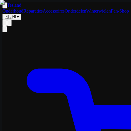
Tesland
Onderhoud
Reparaties
Accessoires
Onderdelen
Winterwielen
Fan-Shop
🇳🇱
NL
▾