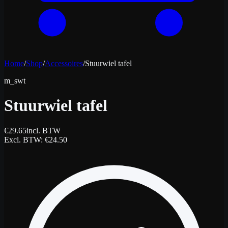
Home
/
Shop
/
Accessoires
/
Stuurwiel tafel
m_swt
Stuurwiel tafel
€
29.65
incl. BTW
Excl. BTW
: €
24.50