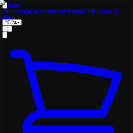
Tesland
Onderhoud
Reparaties
Accessoires
Onderdelen
Winterwielen
Fan-
Shop
🇳🇱
NL
▾