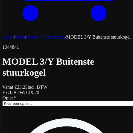
Home
/
Shop
/
Model 3 Onderdelen
/
MODEL 3/Y Buitenste stuurkogel
1044841
MODEL 3/Y Buitenste
stuurkogel
Vanaf
€
23.23
incl. BTW
Excl. BTW
: €
19.20
Optie
*