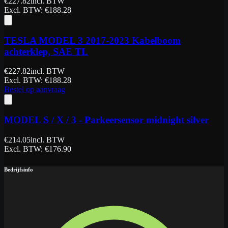
€
227.82
incl. BTW
Excl. BTW
: €
188.28
TESLA MODEL 3 2017-2023 Kabelboom
achterklep, SAE TL
€
227.82
incl. BTW
Excl. BTW
: €
188.28
Bestel op aanvraag
MODEL S / X / 3 - Parkeersensor midnight silver
€
214.05
incl. BTW
Excl. BTW
: €
176.90
Bedrijfsinfo