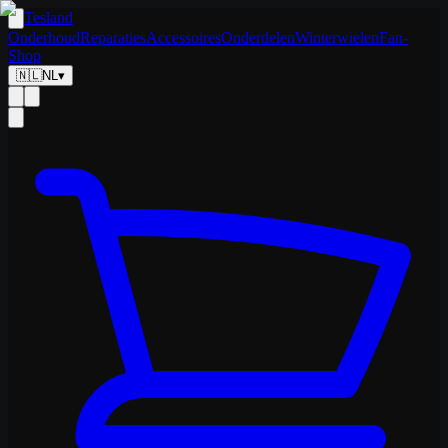
Tesland
Onderhoud
Reparaties
Accessoires
Onderdelen
Winterwielen
Fan-
Shop
🇳🇱
NL
▾