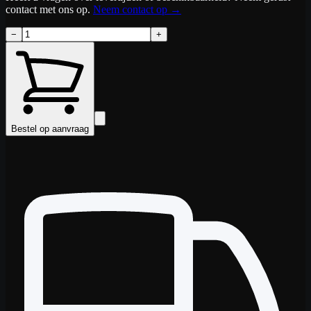
contact met ons op.
Neem contact op
→
−
+
Bestel op aanvraag