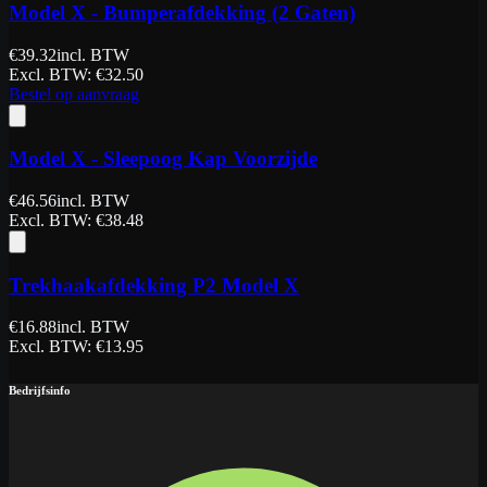
Model X - Bumperafdekking (2 Gaten)
€
39.32
incl. BTW
Excl. BTW
: €
32.50
Bestel op aanvraag
Model X - Sleepoog Kap Voorzijde
€
46.56
incl. BTW
Excl. BTW
: €
38.48
Trekhaakafdekking P2 Model X
€
16.88
incl. BTW
Excl. BTW
: €
13.95
Bedrijfsinfo