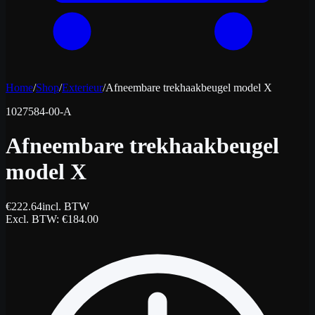
Home
/
Shop
/
Exterieur
/
Afneembare trekhaakbeugel model X
1027584-00-A
Afneembare trekhaakbeugel
model X
€
222.64
incl. BTW
Excl. BTW
: €
184.00