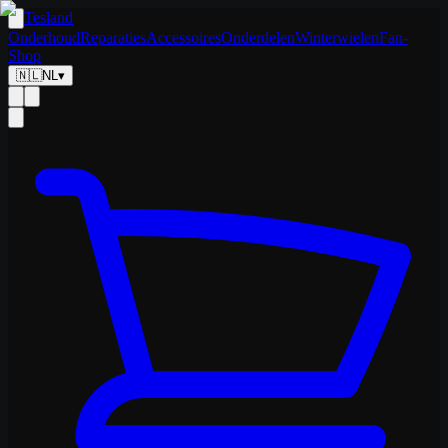
Tesland
Onderhoud
Reparaties
Accessoires
Onderdelen
Winterwielen
Fan-
Shop
🇳🇱
NL
▾