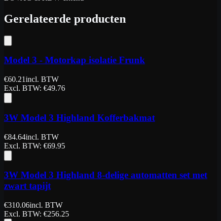
Gerelateerde producten
Model 3 - Motorkap isolatie Frunk
€
60.21
incl. BTW
Excl. BTW
: €
49.76
3W Model 3 Highland Kofferbakmat
€
84.64
incl. BTW
Excl. BTW
: €
69.95
3W Model 3 Highland 8-delige automatten set met
zwart tapijt
€
310.06
incl. BTW
Excl. BTW
: €
256.25