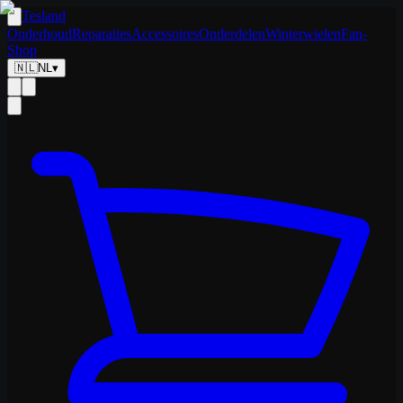
Tesland
Onderhoud
Reparaties
Accessoires
Onderdelen
Winterwielen
Fan-
Shop
🇳🇱
NL
▾