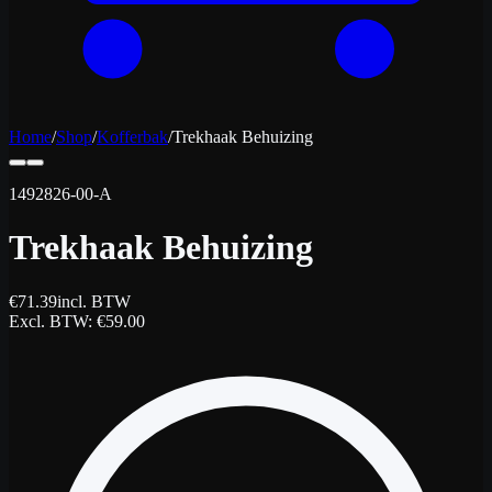
Home
/
Shop
/
Kofferbak
/
Trekhaak Behuizing
1492826-00-A
Trekhaak Behuizing
€
71.39
incl. BTW
Excl. BTW
: €
59.00